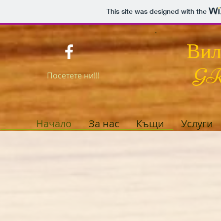
This site was designed with the
Вил
GR
Посетете ни!!!
Начало
За нас
Къщи
Услуги