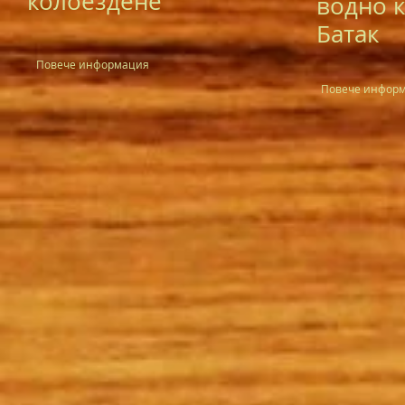
колоездене
водно к
Батак
Повече информация
Повече инфор